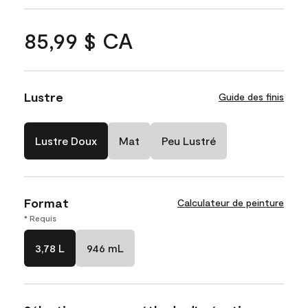
85,99 $ CA
Lustre
Guide des finis
Lustre Doux
Mat
Peu Lustré
Format
Calculateur de peinture
* Requis
3,78 L
946 mL