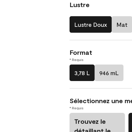
Lustre
Lustre Doux
Mat
Format
* Requis
3,78 L
946 mL
Sélectionnez une m
* Requis
Trouvez le
détaillant le