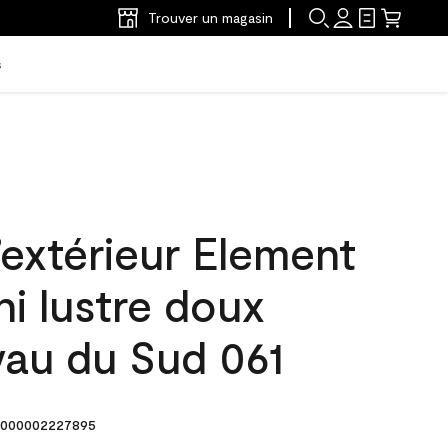
Trouver un magasin
s
’extérieur Element
ni lustre doux
yau du Sud 061
000002227895