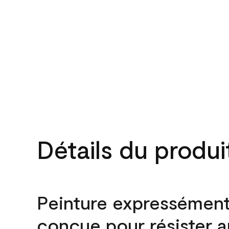
Détails du produi
Peinture expressémen
conçue pour résister 