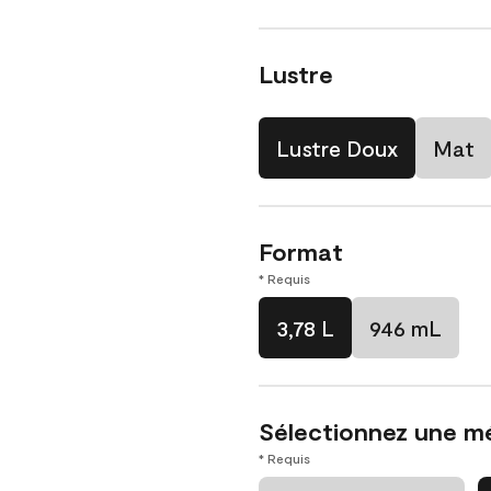
Lustre
Lustre Doux
Mat
Format
* Requis
3,78 L
946 mL
Sélectionnez une m
* Requis