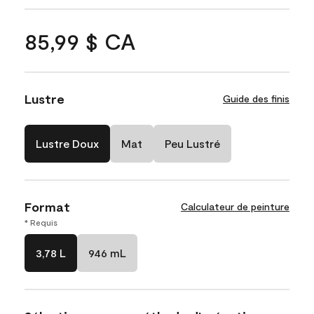
85,99 $ CA
Lustre
Guide des finis
Lustre Doux
Mat
Peu Lustré
Format
Calculateur de peinture
* Requis
3,78 L
946 mL