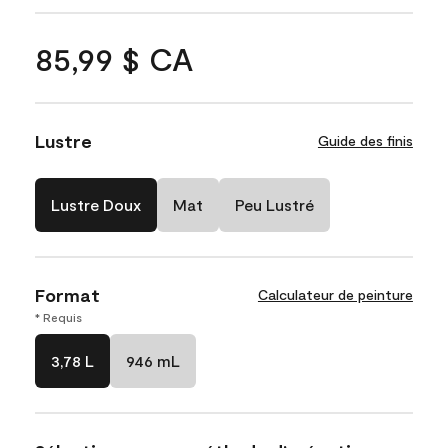
85,99 $ CA
Lustre
Guide des finis
Lustre Doux
Mat
Peu Lustré
Format
Calculateur de peinture
* Requis
3,78 L
946 mL