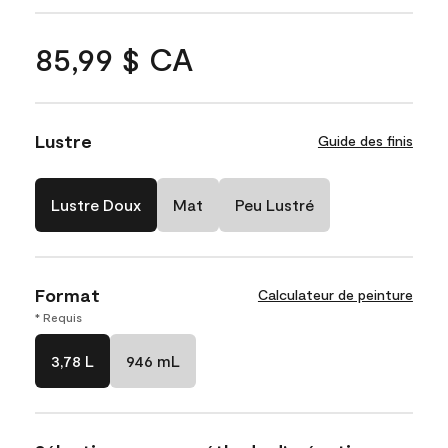
85,99 $ CA
Lustre
Guide des finis
Lustre Doux
Mat
Peu Lustré
Format
Calculateur de peinture
* Requis
3,78 L
946 mL