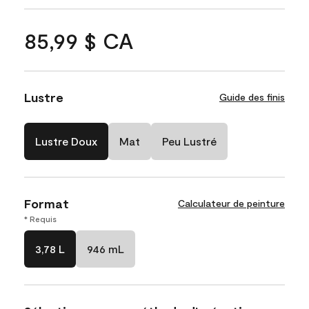
85,99 $ CA
Lustre
Guide des finis
Lustre Doux
Mat
Peu Lustré
Format
Calculateur de peinture
* Requis
3,78 L
946 mL