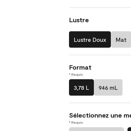
Lustre
Lustre Doux
Mat
Format
* Requis
3,78 L
946 mL
Sélectionnez une m
* Requis