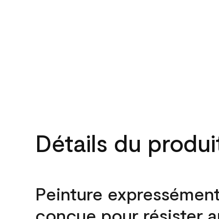
Détails du produi
Peinture expressémen
conçue pour résister 