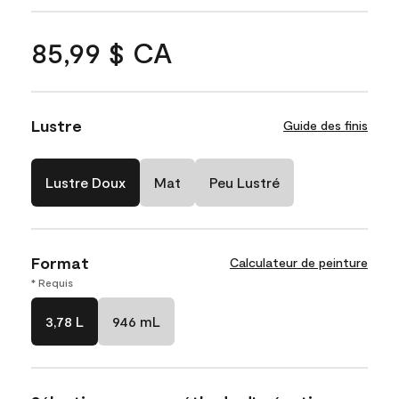
85,99 $ CA
Lustre
Guide des finis
Lustre Doux
Mat
Peu Lustré
Format
Calculateur de peinture
* Requis
3,78 L
946 mL