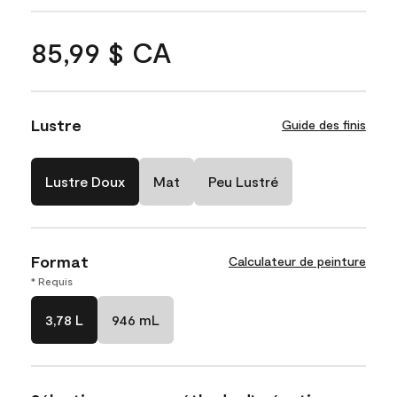
85,99 $ CA
Lustre
Guide des finis
Lustre Doux
Mat
Peu Lustré
Format
Calculateur de peinture
* Requis
3,78 L
946 mL