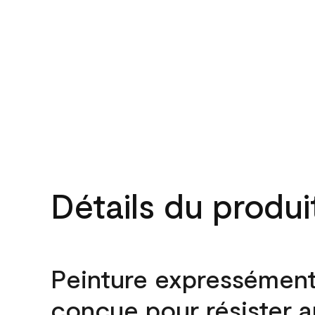
Détails du produi
Peinture expressémen
conçue pour résister 