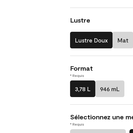
Lustre
Lustre Doux
Mat
Format
* Requis
3,78 L
946 mL
Sélectionnez une m
* Requis