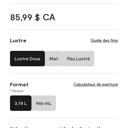
85,99 $ CA
Lustre
Guide des finis
Lustre Doux
Mat
Peu Lustré
Format
Calculateur de peinture
* Requis
3,78 L
946 mL