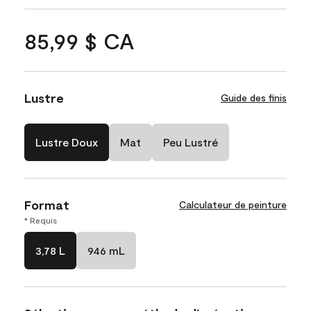
85,99 $ CA
Lustre
Guide des finis
Lustre Doux
Mat
Peu Lustré
Format
Calculateur de peinture
* Requis
3,78 L
946 mL