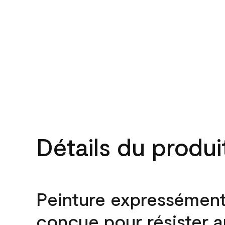
Détails du produi
Peinture expressémen
conçue pour résister 