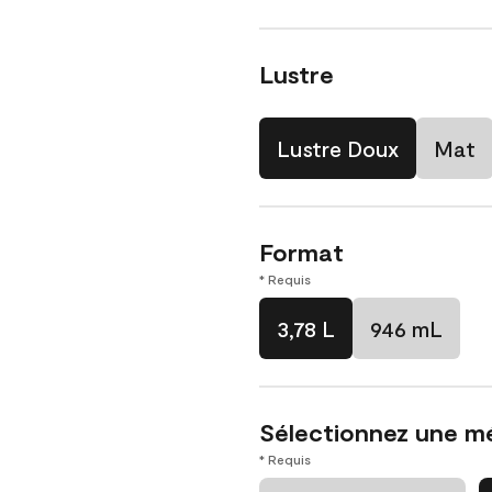
Lustre
Lustre Doux
Mat
Format
* Requis
3,78 L
946 mL
Sélectionnez une m
* Requis