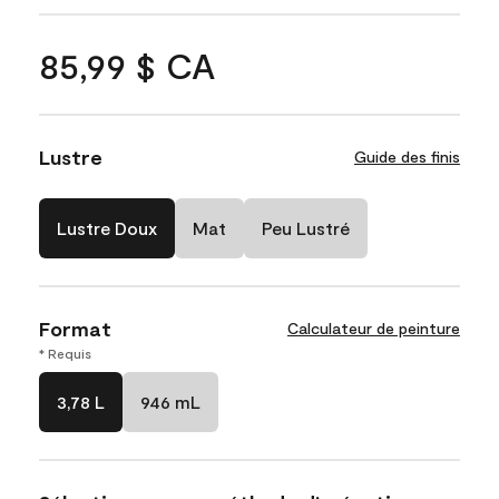
85,99 $ CA
Lustre
Guide des finis
Lustre Doux
Mat
Peu Lustré
Format
Calculateur de peinture
* Requis
3,78 L
946 mL