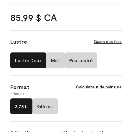
85,99 $ CA
Lustre
Guide des finis
Lustre Doux
Mat
Peu Lustré
Format
Calculateur de peinture
* Requis
3,78 L
946 mL