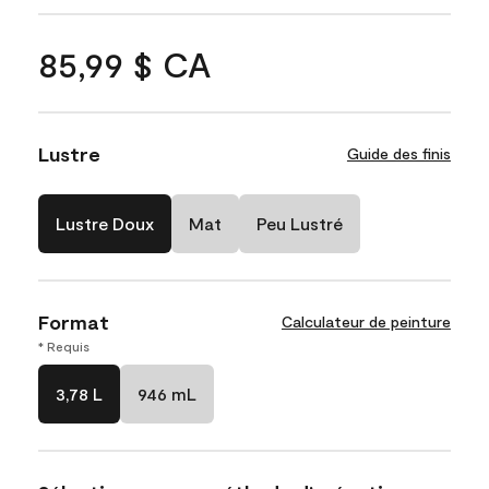
85,99 $ CA
Lustre
Guide des finis
Lustre Doux
Mat
Peu Lustré
Format
Calculateur de peinture
* Requis
3,78 L
946 mL