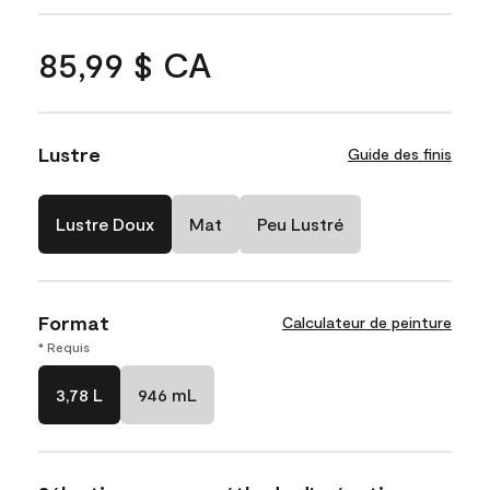
85,99 $ CA
Lustre
Guide des finis
Lustre Doux
Mat
Peu Lustré
Format
Calculateur de peinture
* Requis
3,78 L
946 mL