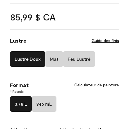
85,99 $ CA
Lustre
Guide des finis
Lustre Doux
Mat
Peu Lustré
Format
Calculateur de peinture
* Requis
3,78 L
946 mL