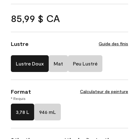
85,99 $ CA
Lustre
Guide des finis
Lustre Doux
Mat
Peu Lustré
Format
Calculateur de peinture
* Requis
3,78 L
946 mL