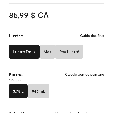
85,99 $ CA
Lustre
Guide des finis
Lustre Doux
Mat
Peu Lustré
Format
Calculateur de peinture
* Requis
3,78 L
946 mL