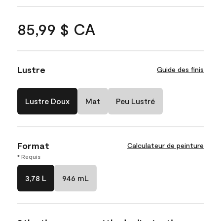
85,99 $ CA
Lustre
Guide des finis
Lustre Doux
Mat
Peu Lustré
Format
Calculateur de peinture
* Requis
3,78 L
946 mL