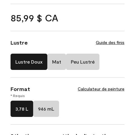
85,99 $ CA
Lustre
Guide des finis
Lustre Doux
Mat
Peu Lustré
Format
Calculateur de peinture
* Requis
3,78 L
946 mL