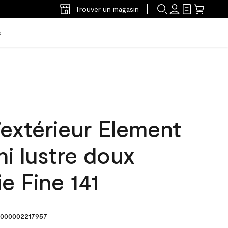
Trouver un magasin
s
’extérieur Element
ni lustre doux
ie Fine 141
000002217957