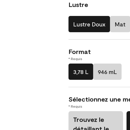
Lustre
Lustre Doux
Mat
Format
* Requis
3,78 L
946 mL
Sélectionnez une m
* Requis
Trouvez le
détaillant le