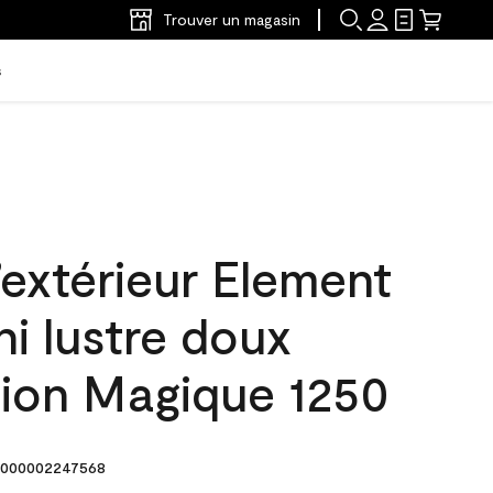
Trouver un magasin
s
’extérieur Element
ni lustre doux
tion Magique 1250
000002247568