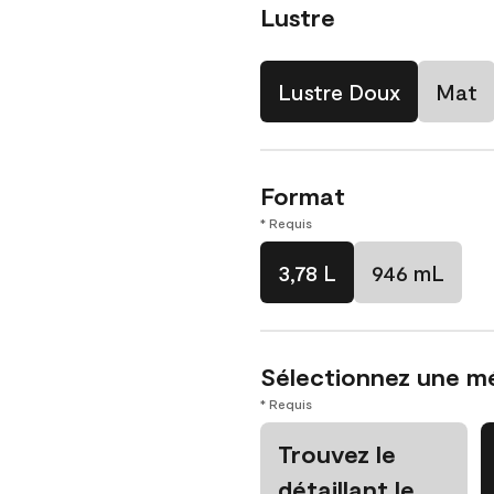
Lustre
Lustre Doux
Mat
Format
* Requis
3,78 L
946 mL
Sélectionnez une m
* Requis
Trouvez le
détaillant le