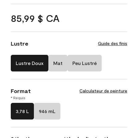
85,99 $ CA
Lustre
Guide des finis
Lustre Doux
Mat
Peu Lustré
Format
Calculateur de peinture
* Requis
3,78 L
946 mL