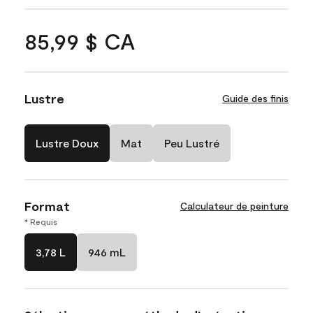
85,99 $ CA
Lustre
Guide des finis
Lustre Doux
Mat
Peu Lustré
Format
Calculateur de peinture
* Requis
3,78 L
946 mL