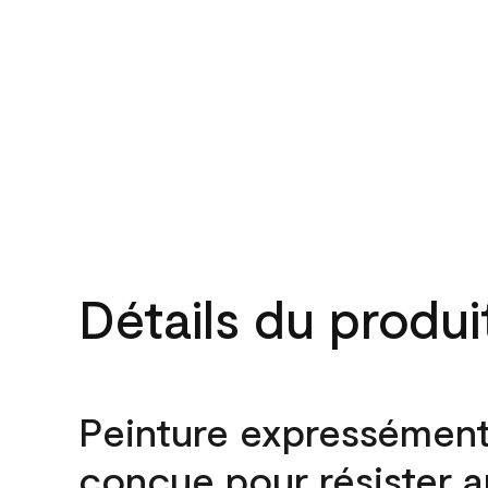
Détails du produi
Peinture expressémen
conçue pour résister 