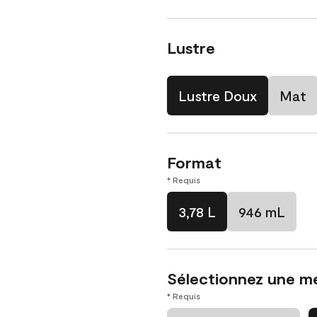
Lustre
Lustre Doux
Mat
Format
* Requis
3,78 L
946 mL
Sélectionnez une m
* Requis