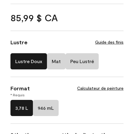
85,99 $ CA
Lustre
Guide des finis
Lustre Doux
Mat
Peu Lustré
Format
Calculateur de peinture
* Requis
3,78 L
946 mL