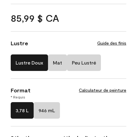
85,99 $ CA
Lustre
Guide des finis
Lustre Doux
Mat
Peu Lustré
Format
Calculateur de peinture
* Requis
3,78 L
946 mL