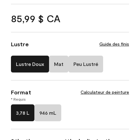
85,99 $ CA
Lustre
Guide des finis
Lustre Doux
Mat
Peu Lustré
Format
Calculateur de peinture
* Requis
3,78 L
946 mL