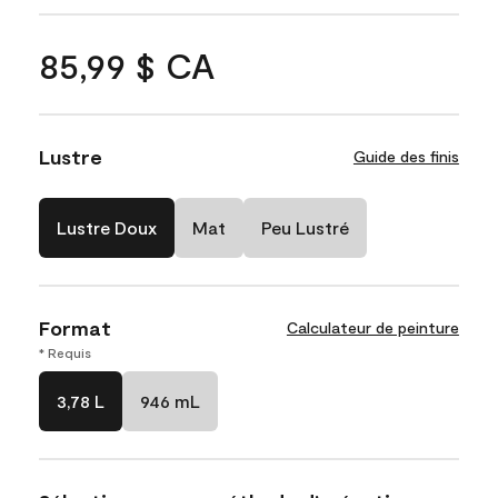
85,99 $ CA
Lustre
Guide des finis
Lustre Doux
Mat
Peu Lustré
Format
Calculateur de peinture
* Requis
3,78 L
946 mL