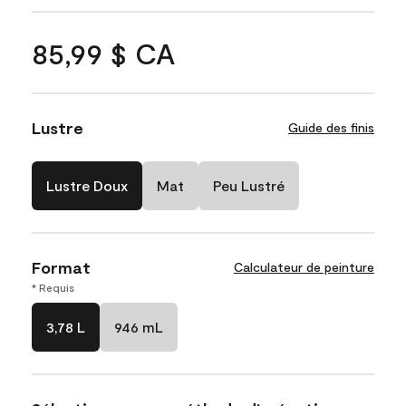
85,99 $ CA
Lustre
Guide des finis
Lustre Doux
Mat
Peu Lustré
Format
Calculateur de peinture
* Requis
3,78 L
946 mL