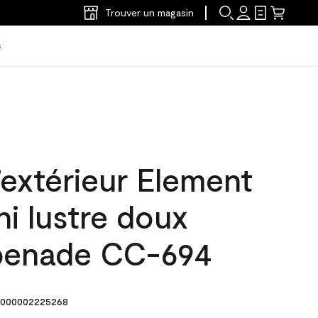
Trouver un magasin
s
’extérieur Element
ni lustre doux
penade CC-694
000002225268