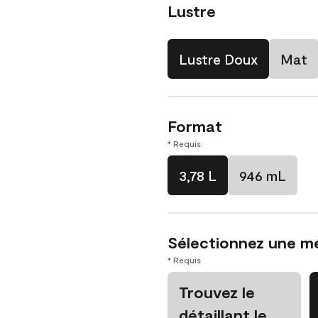
Lustre
Lustre Doux
Mat
Format
* Requis
3,78 L
946 mL
Sélectionnez une m
* Requis
Trouvez le
détaillant le