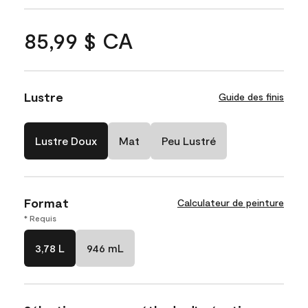
85,99 $ CA
Lustre
Guide des finis
Lustre Doux
Mat
Peu Lustré
Format
Calculateur de peinture
* Requis
3,78 L
946 mL