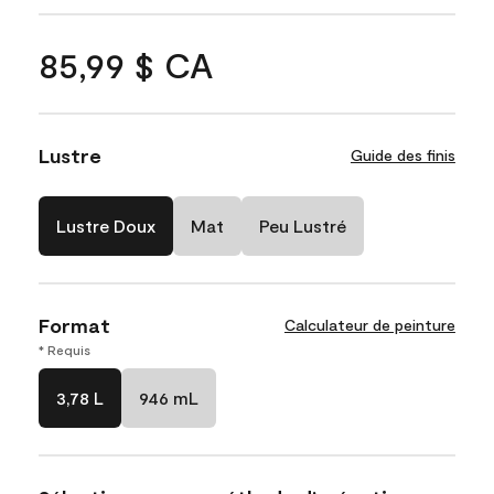
85,99 $ CA
Lustre
Guide des finis
Lustre Doux
Mat
Peu Lustré
Format
Calculateur de peinture
* Requis
3,78 L
946 mL