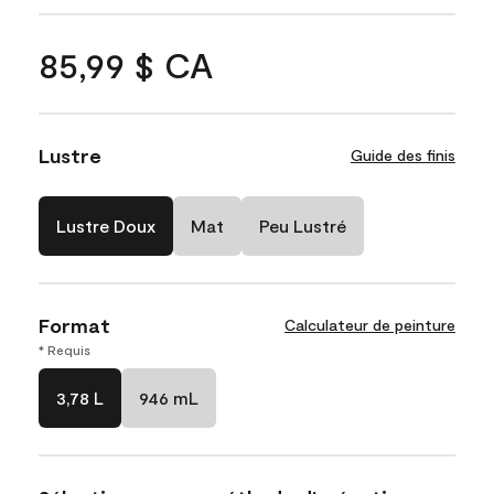
85,99 $ CA
Lustre
Guide des finis
Lustre Doux
Mat
Peu Lustré
Format
Calculateur de peinture
* Requis
3,78 L
946 mL