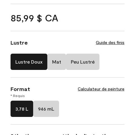
85,99 $ CA
Lustre
Guide des finis
Lustre Doux
Mat
Peu Lustré
Format
Calculateur de peinture
* Requis
3,78 L
946 mL