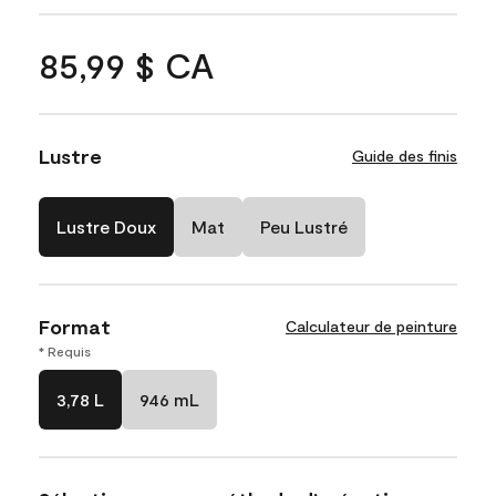
85,99 $ CA
Lustre
Guide des finis
Lustre Doux
Mat
Peu Lustré
Format
Calculateur de peinture
* Requis
3,78 L
946 mL