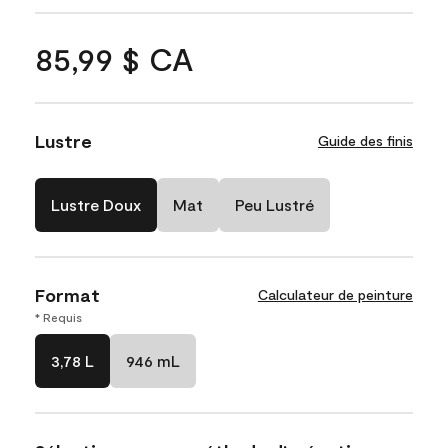
85,99 $ CA
Lustre
Guide des finis
Lustre Doux
Mat
Peu Lustré
Format
Calculateur de peinture
* Requis
3,78 L
946 mL