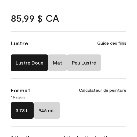
85,99 $ CA
Lustre
Guide des finis
Lustre Doux
Mat
Peu Lustré
Format
Calculateur de peinture
* Requis
3,78 L
946 mL