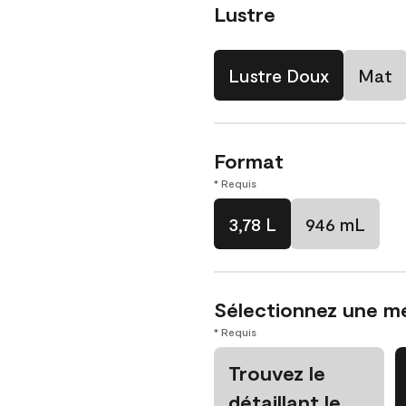
Lustre
Lustre Doux
Mat
Format
* Requis
3,78 L
946 mL
Sélectionnez une m
* Requis
Trouvez le
détaillant le