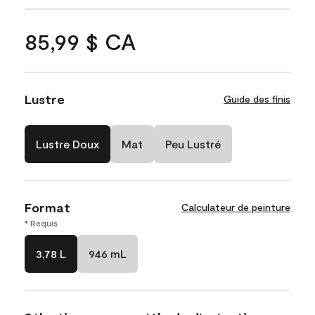
85,99 $ CA
Lustre
Guide des finis
Lustre Doux
Mat
Peu Lustré
Format
Calculateur de peinture
* Requis
3,78 L
946 mL