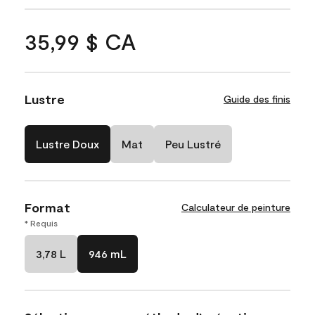
35,99 $ CA
Lustre
Guide des finis
Lustre Doux
Mat
Peu Lustré
Format
Calculateur de peinture
* Requis
3,78 L
946 mL