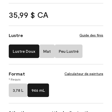
35,99 $ CA
Lustre
Guide des finis
Lustre Doux
Mat
Peu Lustré
Format
Calculateur de peinture
* Requis
3,78 L
946 mL