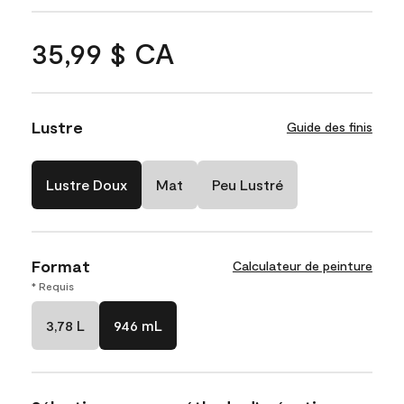
35,99 $ CA
Lustre
Guide des finis
Lustre Doux
Mat
Peu Lustré
Format
Calculateur de peinture
* Requis
3,78 L
946 mL