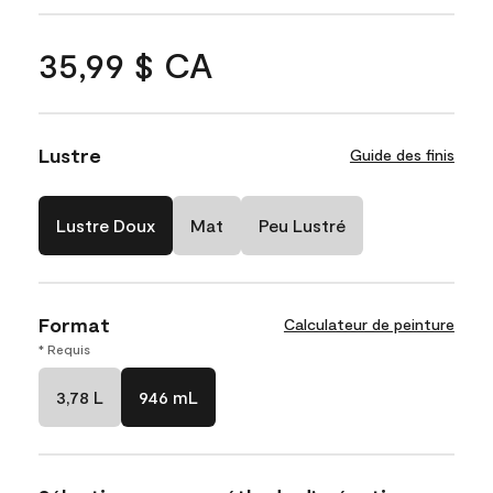
35,99 $ CA
Lustre
Guide des finis
Lustre Doux
Mat
Peu Lustré
Format
Calculateur de peinture
* Requis
3,78 L
946 mL