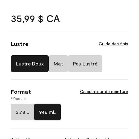
35,99 $ CA
Lustre
Guide des finis
Lustre Doux
Mat
Peu Lustré
Format
Calculateur de peinture
* Requis
3,78 L
946 mL