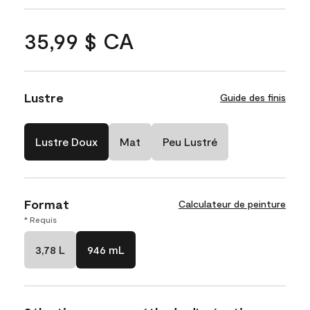
35,99 $ CA
Lustre
Guide des finis
Lustre Doux
Mat
Peu Lustré
Format
Calculateur de peinture
* Requis
3,78 L
946 mL