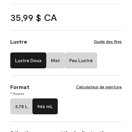
35,99 $ CA
Lustre
Guide des finis
Lustre Doux
Mat
Peu Lustré
Format
Calculateur de peinture
* Requis
3,78 L
946 mL